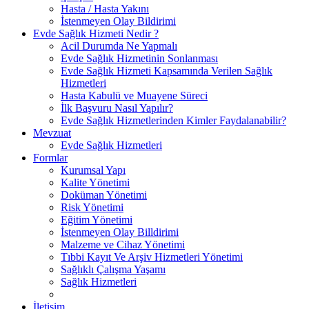
Hasta / Hasta Yakını
İstenmeyen Olay Bildirimi
Evde Sağlık Hizmeti Nedir ?
Acil Durumda Ne Yapmalı
Evde Sağlık Hizmetinin Sonlanması
Evde Sağlık Hizmeti Kapsamında Verilen Sağlık
Hizmetleri
Hasta Kabulü ve Muayene Süreci
İlk Başvuru Nasıl Yapılır?
Evde Sağlık Hizmetlerinden Kimler Faydalanabilir?
Mevzuat
Evde Sağlık Hizmetleri
Formlar
Kurumsal Yapı
Kalite Yönetimi
Doküman Yönetimi
Risk Yönetimi
Eğitim Yönetimi
İstenmeyen Olay Billdirimi
Malzeme ve Cihaz Yönetimi
Tıbbi Kayıt Ve Arşiv Hizmetleri Yönetimi
Sağlıklı Çalışma Yaşamı
Sağlık Hizmetleri
İletişim