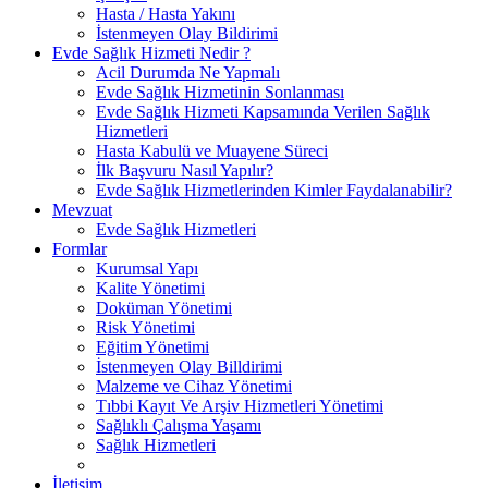
Hasta / Hasta Yakını
İstenmeyen Olay Bildirimi
Evde Sağlık Hizmeti Nedir ?
Acil Durumda Ne Yapmalı
Evde Sağlık Hizmetinin Sonlanması
Evde Sağlık Hizmeti Kapsamında Verilen Sağlık
Hizmetleri
Hasta Kabulü ve Muayene Süreci
İlk Başvuru Nasıl Yapılır?
Evde Sağlık Hizmetlerinden Kimler Faydalanabilir?
Mevzuat
Evde Sağlık Hizmetleri
Formlar
Kurumsal Yapı
Kalite Yönetimi
Doküman Yönetimi
Risk Yönetimi
Eğitim Yönetimi
İstenmeyen Olay Billdirimi
Malzeme ve Cihaz Yönetimi
Tıbbi Kayıt Ve Arşiv Hizmetleri Yönetimi
Sağlıklı Çalışma Yaşamı
Sağlık Hizmetleri
İletişim