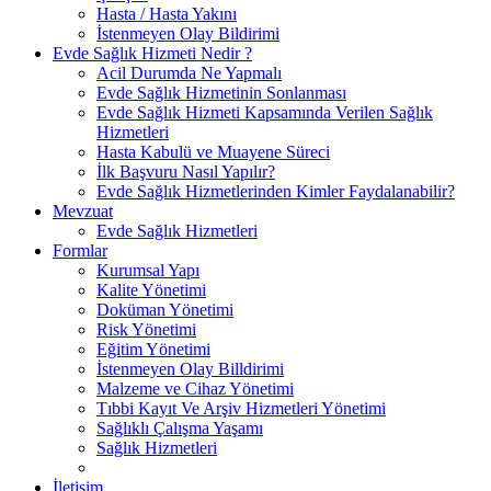
Hasta / Hasta Yakını
İstenmeyen Olay Bildirimi
Evde Sağlık Hizmeti Nedir ?
Acil Durumda Ne Yapmalı
Evde Sağlık Hizmetinin Sonlanması
Evde Sağlık Hizmeti Kapsamında Verilen Sağlık
Hizmetleri
Hasta Kabulü ve Muayene Süreci
İlk Başvuru Nasıl Yapılır?
Evde Sağlık Hizmetlerinden Kimler Faydalanabilir?
Mevzuat
Evde Sağlık Hizmetleri
Formlar
Kurumsal Yapı
Kalite Yönetimi
Doküman Yönetimi
Risk Yönetimi
Eğitim Yönetimi
İstenmeyen Olay Billdirimi
Malzeme ve Cihaz Yönetimi
Tıbbi Kayıt Ve Arşiv Hizmetleri Yönetimi
Sağlıklı Çalışma Yaşamı
Sağlık Hizmetleri
İletişim