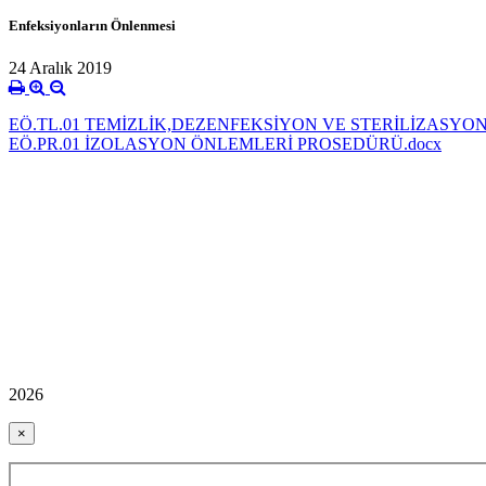
Enfeksiyonların Önlenmesi
24 Aralık 2019
EÖ.TL.01 TEMİZLİK,DEZENFEKSİYON VE STERİLİZASYON 
EÖ.PR.01 İZOLASYON ÖNLEMLERİ PROSEDÜRÜ.docx
2026
×