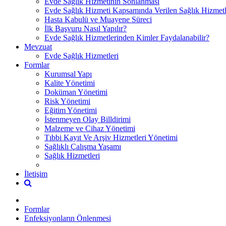
Evde Sağlık Hizmetinin Sonlanması
Evde Sağlık Hizmeti Kapsamında Verilen Sağlık Hizmetl
Hasta Kabulü ve Muayene Süreci
İlk Başvuru Nasıl Yapılır?
Evde Sağlık Hizmetlerinden Kimler Faydalanabilir?
Mevzuat
Evde Sağlık Hizmetleri
Formlar
Kurumsal Yapı
Kalite Yönetimi
Doküman Yönetimi
Risk Yönetimi
Eğitim Yönetimi
İstenmeyen Olay Billdirimi
Malzeme ve Cihaz Yönetimi
Tıbbi Kayıt Ve Arşiv Hizmetleri Yönetimi
Sağlıklı Çalışma Yaşamı
Sağlık Hizmetleri
İletişim
Formlar
Enfeksiyonların Önlenmesi