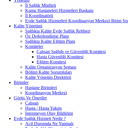
Yönetim
İl Sağlık Müdürü
Kamu Hastaneleri Hizmetleri Başkanı
İl Koordinatörü
Evde Sağlık Hizmetleri Koordinasyon Merkezi Birim S
Kalite Yönetimi
Sağlıkta Kalite Evde Sağlık Rehberi
Öz Değerlendirme Planı
Sağlıkta Kalite Eğitim Planı
Komiteler
Çalışan Sağlığı ve Güvenliği Komitesi
Hasta Güvenliği Komitesi
Eğitim Komitesi
Kalite Organizasyon Şeması
Bölüm Kalite Sorumluları
Kalite Yönetim Direktörü
Birimler
Hastane Birimleri
Koordinasyon Merkezi
Görüş Ve Öneriler
Çalışan
Hasta / Hasta Yakını
İstenmeyen Olay Bildirimi
Evde Sağlık Hizmeti Nedir ?
Acil Durumda Ne Yapmalı